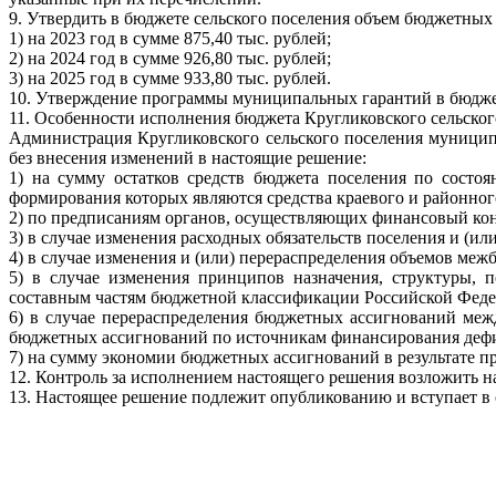
9. Утвердить в бюджете сельского поселения объем бюджетны
1) на 2023 год в сумме 875,40 тыс. рублей;
2) на 2024 год в сумме 926,80 тыс. рублей;
3) на 2025 год в сумме 933,80 тыс. рублей.
10. Утверждение программы муниципальных гарантий в бюджет
11. Особенности исполнения бюджета Кругликовского сельског
Администрация Кругликовского сельского поселения муницип
без внесения изменений в настоящие решение:
1) на сумму остатков средств бюджета поселения по состо
формирования которых являются средства краевого и районног
2) по предписаниям органов, осуществляющих финансовый кон
3) в случае изменения расходных обязательств поселения и (и
4) в случае изменения и (или) перераспределения объемов ме
5) в случае изменения принципов назначения, структуры,
составным частям бюджетной классификации Российской Феде
6) в случае перераспределения бюджетных ассигнований ме
бюджетных ассигнований по источникам финансирования дефи
7) на сумму экономии бюджетных ассигнований в результате пр
12. Контроль за исполнением настоящего решения возложить н
13. Настоящее решение подлежит опубликованию и вступает в с