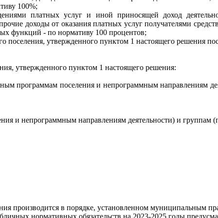
ативу 100%;
ениями платных услуг и иной приносящей доход деятельнос
прочие доходы от оказания платных услуг получателями средств
ых функций - по нормативу 100 процентов;
кого поселения, утвержденного пунктом 1 настоящего решения п
ения, утвержденного пунктом 1 настоящего решения:
альным программам поселения и непрограммным направлениям дея
ения и непрограммным направлениям деятельности) и группам (
ения производится в порядке, установленном муниципальным п
убличных нормативных обязательств на 2023-2025 годы предусм