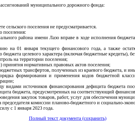
х ассигнований муниципального дорожного фонда:
е сельского поселения не предусматривается.
о поселения:
ального района имени Лазо вправе в ходе исполнения бюджет
янию на 01 января текущего финансового года, а также оста
о бюджета целевого характера (включая бюджетные кредиты), б
троль на территории поселения;
ли) принятия нормативных правовых актов поселения;
жбюджетных трансфертов, полученных из краевого бюджета, и ин
 порядка формирования и применения кодов бюджетной класс
рации;
жду видами источников финансирования дефицита бюджета посе
цита бюджета, предусмотренных на соответствующий финансов
оведения закупок товаров, работ, услуг для обеспечения муниц
а председателя комиссии планово-бюджетного и социально-экон
илу с 1 января 2023 года.
Полный текст документа (сохранить)