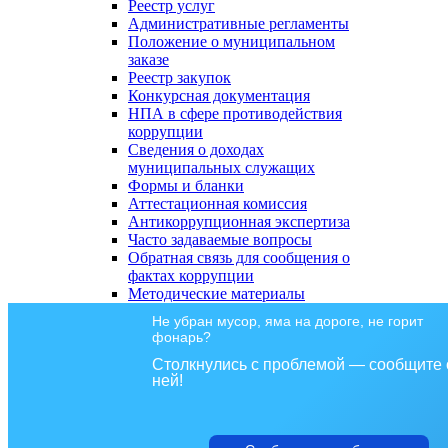
Реестр услуг
Административные регламенты
Положение о муниципальном
заказе
Реестр закупок
Конкурсная документация
НПА в сфере противодействия
коррупции
Сведения о доходах
муниципальных служащих
Формы и бланки
Аттестационная комиссия
Антикоррупционная экспертиза
Часто задаваемые вопросы
Обратная связь для сообщения о
фактах коррупции
Методические материалы
Не убран мусор, яма на дороге, не горит
фонарь?
Столкнулись с проблемой — сообщите 
ней!