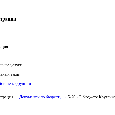
страции
ация
ьные услуги
ьный заказ
йствие коррупции
трация
→
Документы по бюджету
→
№20 «О бюджете Кругликов