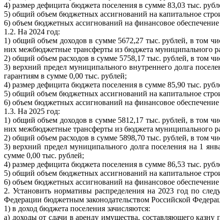
4) размер дефицита бюджета поселения в сумме 83,03 тыс. рубл
5) общий объем бюджетных ассигнований на капитальное строи
6) объем бюджетных ассигнований на финансовое обеспечение
1.2. На 2024 год:
1) общий объем доходов в сумме 5672,27 тыс. рублей, в том ч
них межбюджетные трансферты из бюджета муниципального район
2) общий объем расходов в сумме 5758,17 тыс. рублей, в том ч
3) верхний предел муниципального внутреннего долга поселе
гарантиям в сумме 0,00 тыс. рублей;
4) размер дефицита бюджета поселения в сумме 85,90 тыс. рубл
5) общий объем бюджетных ассигнований на капитальное строи
6) объем бюджетных ассигнований на финансовое обеспечение
1.3. На 2025 год:
1) общий объем доходов в сумме 5812,17 тыс. рублей, в том ч
них межбюджетные трансферты из бюджета муниципального район
2) общий объем расходов в сумме 5898,70 тыс. рублей, в том ч
3) верхний предел муниципального долга поселения на 1 янв
сумме 0,00 тыс. рублей;
4) размер дефицита бюджета поселения в сумме 86,53 тыс. рубл
5) общий объем бюджетных ассигнований на капитальное строи
6) объем бюджетных ассигнований на финансовое обеспечение
2. Установить нормативы распределения на 2023 год по сл
Федерации бюджетным законодательством Российской Федера
1) в доход бюджета поселения зачисляются:
а) доходы от сдачи в аренду имущества, составляющего казну