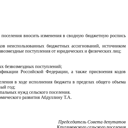
а поселения вносить изменения в сводную бюджетную роспись
тков неиспользованных бюджетных ассигнований, источником
езвозмездные поступления от юридических и физических лиц;
ых безвозмездных поступлений;
ификации Российской Федерации, а также присвоения кодов
ления в ходе исполнения бюджета в пределах общего объема
ый год;
ипальных нужд сельского поселения.
омического развития Абдуллину Т.А.
Председатель Совета депутатов
Кругликовского сельского поселения