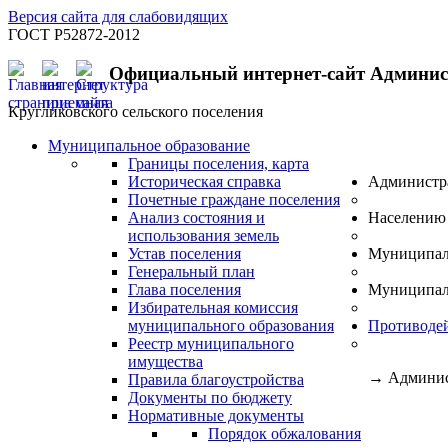
Версия сайта для слабовидящих
ГОСТ Р52872-2012
Официальный интернет-сайт Админи
Кругликовского сельского поселения
Муниципальное образование
Границы поселения, карта
Историческая справка
Администр
Почетные граждане поселения
Анализ состояния и
Населению
использования земель
Устав поселения
Муниципал
Генеральный план
Глава поселения
Муниципал
Избирательная комиссия
муниципального образования
Противоде
Реестр муниципального
имущества
→
Админис
Правила благоустройства
Документы по бюджету
Нормативные документы
Порядок обжалования