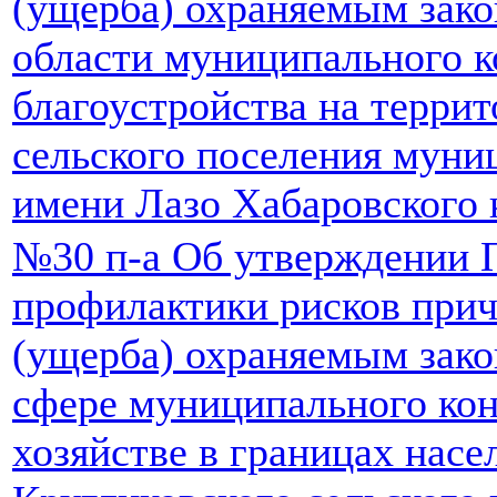
(ущерба) охраняемым зако
области муниципального к
благоустройства на терри
сельского поселения муни
имени Лазо Хабаровского к
№30 п-а Об утверждении
профилактики рисков прич
(ущерба) охраняемым зако
сфере муниципального ко
хозяйстве в границах нас