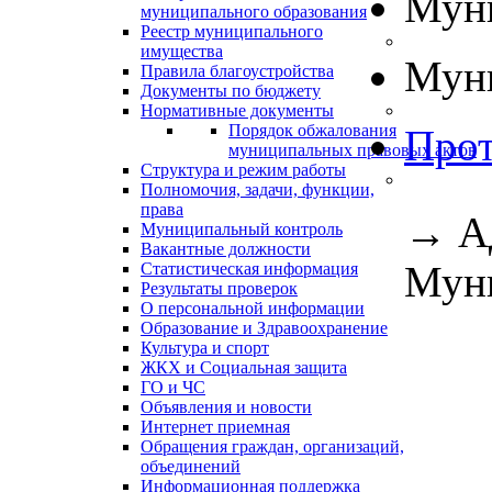
Муни
муниципального образования
Реестр муниципального
имущества
Муни
Правила благоустройства
Документы по бюджету
Нормативные документы
Порядок обжалования
Прот
муниципальных правовых актов
Структура и режим работы
Полномочия, задачи, функции,
права
→
А
Муниципальный контроль
Вакантные должности
Муни
Статистическая информация
Результаты проверок
О персональной информации
Образование и Здравоохранение
Культура и спорт
ЖКХ и Социальная защита
ГО и ЧС
Объявления и новости
Интернет приемная
Обращения граждан, организаций,
объединений
Информационная поддержка