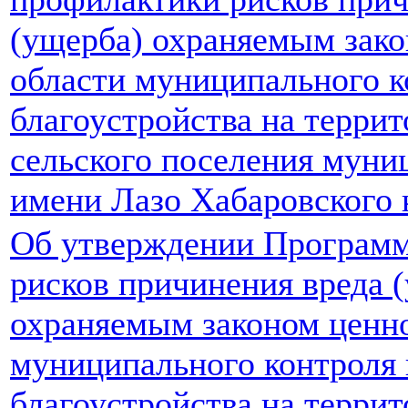
(ущерба) охраняемым зако
области муниципального к
благоустройства на терри
сельского поселения муни
имени Лазо Хабаровского к
Об утверждении Програм
рисков причинения вреда 
охраняемым законом ценно
муниципального контроля 
благоустройства на терри