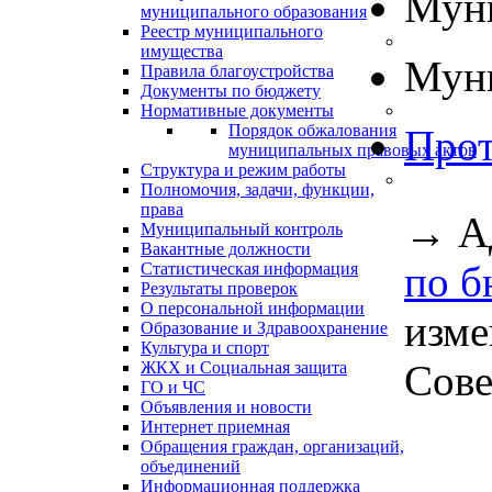
Муни
муниципального образования
Реестр муниципального
имущества
Муни
Правила благоустройства
Документы по бюджету
Нормативные документы
Порядок обжалования
Прот
муниципальных правовых актов
Структура и режим работы
Полномочия, задачи, функции,
права
→
А
Муниципальный контроль
Вакантные должности
по б
Статистическая информация
Результаты проверок
О персональной информации
изме
Образование и Здравоохранение
Культура и спорт
Сове
ЖКХ и Социальная защита
ГО и ЧС
Объявления и новости
Интернет приемная
Обращения граждан, организаций,
объединений
Информационная поддержка