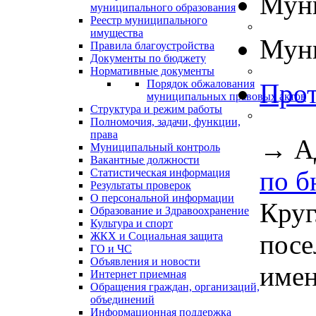
Муни
муниципального образования
Реестр муниципального
имущества
Муни
Правила благоустройства
Документы по бюджету
Нормативные документы
Порядок обжалования
Прот
муниципальных правовых актов
Структура и режим работы
Полномочия, задачи, функции,
права
→
А
Муниципальный контроль
Вакантные должности
по б
Статистическая информация
Результаты проверок
О персональной информации
Круг
Образование и Здравоохранение
Культура и спорт
посе
ЖКХ и Социальная защита
ГО и ЧС
Объявления и новости
имен
Интернет приемная
Обращения граждан, организаций,
объединений
Информационная поддержка