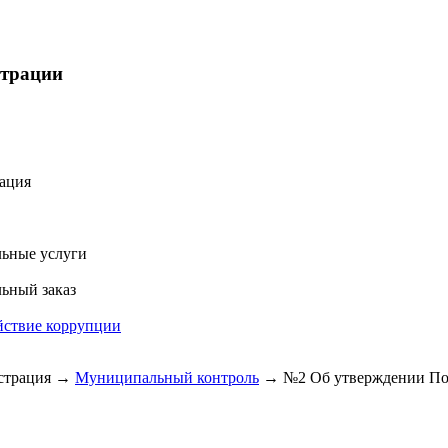
страции
ация
ьные услуги
ьный заказ
йствие коррупции
трация
→
Муниципальный контроль
→
№2 Об утверждении Пол