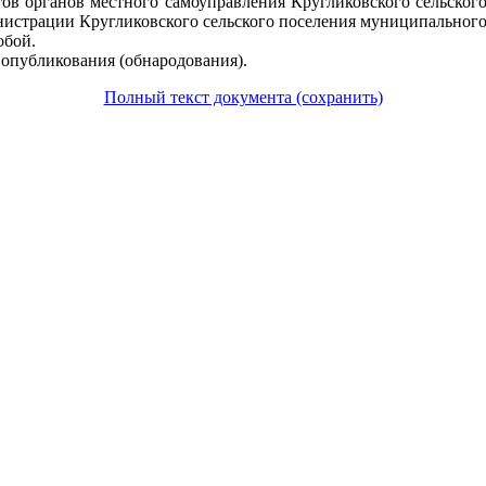
тов органов местного самоуправления Кругликовского сельског
нистрации Кругликовского сельского поселения муниципального 
обой.
 опубликования (обнародования).
Полный текст документа (сохранить)