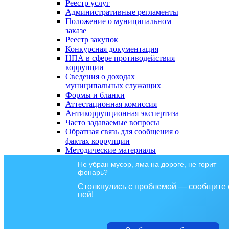
Реестр услуг
Административные регламенты
Положение о муниципальном
заказе
Реестр закупок
Конкурсная документация
НПА в сфере противодействия
коррупции
Сведения о доходах
муниципальных служащих
Формы и бланки
Аттестационная комиссия
Антикоррупционная экспертиза
Часто задаваемые вопросы
Обратная связь для сообщения о
фактах коррупции
Методические материалы
Не убран мусор, яма на дороге, не горит
фонарь?
Столкнулись с проблемой — сообщите 
ней!