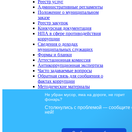
Реестр услуг
Административные регламенты
Положение о муниципальном
заказе
Реестр закупок
Конкурсная документация
НПА в сфере противодействия
коррупции
Сведения о доходах
муниципальных служащих
Формы и бланки
Аттестационная комиссия
Антикоррупционная экспертиза
Часто задаваемые вопросы
Обратная связь для сообщения о
фактах коррупции
Методические материалы
Не убран мусор, яма на дороге, не горит
фонарь?
Столкнулись с проблемой — сообщите 
ней!