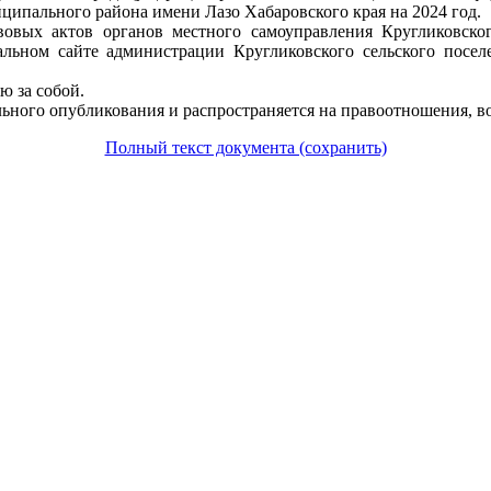
ципального района имени Лазо Хабаровского края на 2024 год.
вовых актов органов местного самоуправления Кругликовско
альном сайте администрации Кругликовского сельского посе
ю за собой.
льного опубликования и распространяется на правоотношения, во
Полный текст документа (сохранить)