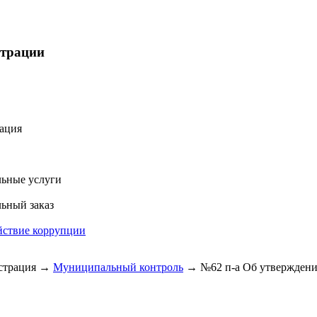
страции
ация
ьные услуги
ьный заказ
йствие коррупции
трация
→
Муниципальный контроль
→
№62 п-а Об утвержден