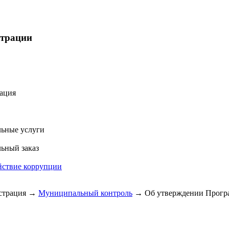
страции
ация
ьные услуги
ьный заказ
йствие коррупции
трация
→
Муниципальный контроль
→
Об утверждении Програ