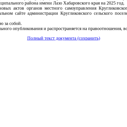
ципального района имени Лазо Хабаровского края на 2025 год.
вовых актов органов местного самоуправления Кругликовско
альном сайте администрации Кругликовского сельского посе
ю за собой.
льного опубликования и распространяется на правоотношения, во
Полный текст документа (сохранить)