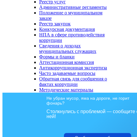
Реестр услуг
Административные регламенты
Положение о муниципальном
заказе
Реестр закупок
Конкурсная документация
НПА в сфере противодействия
коррупции
Сведения о доходах
муниципальных служащих
Формы и бланки
Аттестационная комиссия
Антикоррупционная экспертиза
Часто задаваемые вопросы
Обратная связь для сообщения о
фактах коррупции
Методические материалы
Не убран мусор, яма на дороге, не горит
фонарь?
Столкнулись с проблемой — сообщите 
ней!