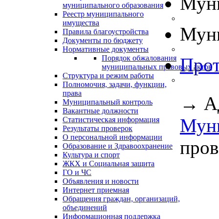
Муни
муниципального образования
Реестр муниципального
имущества
Муни
Правила благоустройства
Документы по бюджету
Нормативные документы
Порядок обжалования
Прот
муниципальных правовых актов
Структура и режим работы
Полномочия, задачи, функции,
права
→
А
Муниципальный контроль
Вакантные должности
Мун
Статистическая информация
Результаты проверок
О персональной информации
пров
Образование и Здравоохранение
Культура и спорт
ЖКХ и Социальная защита
ГО и ЧС
Объявления и новости
Интернет приемная
Обращения граждан, организаций,
объединений
Информационная поддержка