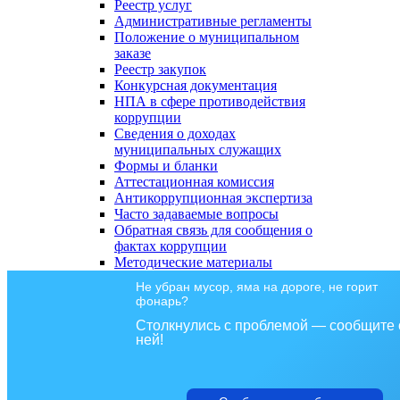
Реестр услуг
Административные регламенты
Положение о муниципальном
заказе
Реестр закупок
Конкурсная документация
НПА в сфере противодействия
коррупции
Сведения о доходах
муниципальных служащих
Формы и бланки
Аттестационная комиссия
Антикоррупционная экспертиза
Часто задаваемые вопросы
Обратная связь для сообщения о
фактах коррупции
Методические материалы
Не убран мусор, яма на дороге, не горит
фонарь?
Столкнулись с проблемой — сообщите 
ней!